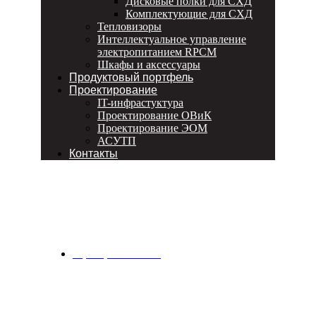
Дисковые полки для СХД
Комплектующие для СХД
Тепловизоры
Интеллектуальное управление
электропитанием RPCM
Шкафы и аксессуары
Продуктовый портфель
Проектирование
IT-инфрастуктура
Проектирование ОВиК
Проектирование ЭОМ
АСУТП
Контакты
Дистрибьюция компьютерных
комплектующих и ИТ-оборудования
8 (915) 335 54 37