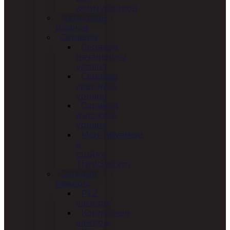
коммутаторов
Детекторы
дронов
Сервера
Сервера
начального
уровня
Сервера
среднего
уровня
Сервера
высокого
уровня
Монтируемые
в
стойку
ThinkSystem
Сетевые
камеры
PTZ
камеры
Корпусные
камеры