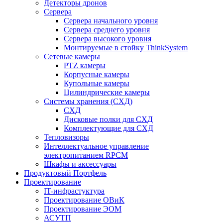
Детекторы дронов
Сервера
Сервера начального уровня
Сервера среднего уровня
Сервера высокого уровня
Монтируемые в стойку ThinkSystem
Сетевые камеры
PTZ камеры
Корпусные камеры
Купольные камеры
Цилиндрические камеры
Системы хранения (СХД)
СХД
Дисковые полки для СХД
Комплектующие для СХД
Тепловизоры
Интеллектуальное управление
электропитанием RPCM
Шкафы и аксессуары
Продуктовый Портфель
Проектирование
IT-инфрастуктура
Проектирование ОВиК
Проектирование ЭОМ
АСУТП