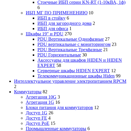
Стоечные ИБП серии KN-RT (1-10кВА, 1ф)
6
ИБП МГ ПО ПРИМЕНЕНИЮ
10
ИБП в стойку
6
ИБП для загородного дома
2
ИБП для офиса
1
Шкафы 19" и PDU
270
PDU Вертикальные Однофазные
27
PDU вертикальные с мониторингом
23
PDU Вертикальные Трехфазные
21
PDU Горизонтальные
30
Аксессуары для шкафов HIDEN и HIDEN
EXPERT
58
Серверные шкафы HIDEN EXPERT
12
Телекоммуникационные шкафы Hiden
99
Интеллектуальное управление электропитанием RPCM
2
Коммутаторы
82
Агрегация 10G
3
Агрегация 1G
16
Блоки питания для коммутаторов
12
Доступ 1G
26
Доступ FE
4
Доступ PoE
15
Промышленные коммутаторы
6