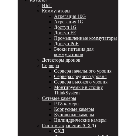
ИБП
Коммутаторы
Агрегация 10G
Агрегация 1G
Доступ 1G
Доступ FE
Промышленные коммутаторы
Доступ PoE
Блоки питания для
коммутаторов
Детекторы дронов
Сервера
Сервера начального уровня
Сервера среднего уровня
Сервера высокого уровня
Монтируемые в стойку
ThinkSystem
Сетевые камеры
PTZ камеры
Корпусные камеры
Купольные камеры
Цилиндрические камеры
Системы хранения (СХД)
СХД