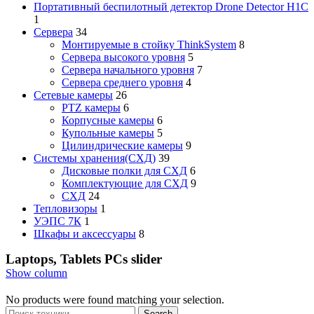
Портативный беспилотный детектор Drone Detector H1C
1
Сервера
34
Монтируемые в стойку ThinkSystem
8
Сервера высокого уровня
5
Сервера начального уровня
7
Сервера среднего уровня
4
Сетевые камеры
26
PTZ камеры
6
Корпусные камеры
6
Купольные камеры
5
Цилиндрические камеры
9
Системы хранения(СХД)
39
Дисковые полки для СХД
6
Комплектующие для СХД
9
СХД
24
Тепловизоры
1
УЭПС 7К
1
Шкафы и аксессуары
8
Laptops, Tablets PCs slider
Show column
No products were found matching your selection.
Search