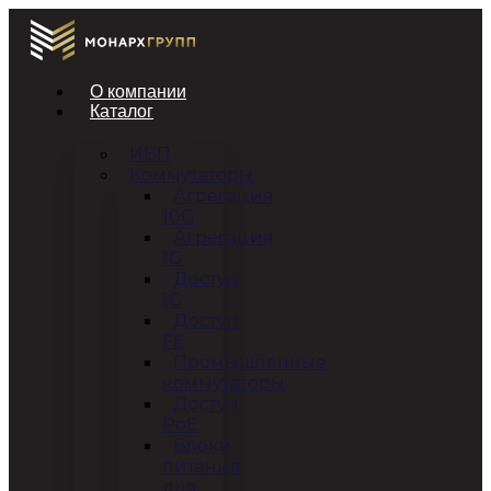
О компании
Каталог
ИБП
Коммутаторы
Агрегация
10G
Агрегация
1G
Доступ
1G
Доступ
FE
Промышленные
коммутаторы
Доступ
PoE
Блоки
питания
для