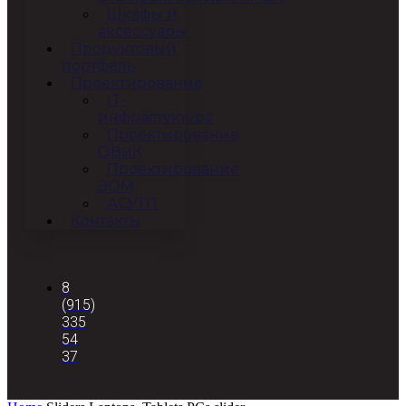
Шкафы и
аксессуары
Продуктовый
портфель
Проектирование
IT-
инфрастуктура
Проектирование
ОВиК
Проектирование
ЭОМ
АСУТП
Контакты
8
(915)
335
54
37