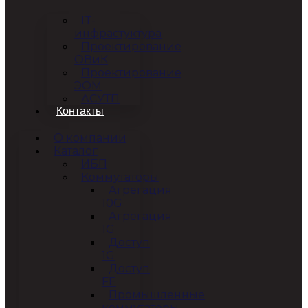
IT-
инфрастуктура
Проектирование
ОВиК
Проектирование
ЭОМ
АСУТП
Контакты
О компании
Каталог
ИБП
Коммутаторы
Агрегация
10G
Агрегация
1G
Доступ
1G
Доступ
FE
Промышленные
коммутаторы