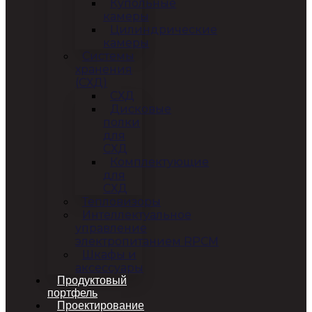
Купольные
камеры
Цилиндрические
камеры
Системы
хранения
(СХД)
СХД
Дисковые
полки
для
СХД
Комплектующие
для
СХД
Тепловизоры
Интеллектуальное
управление
электропитанием RPCM
Шкафы и
аксессуары
Продуктовый
портфель
Проектирование