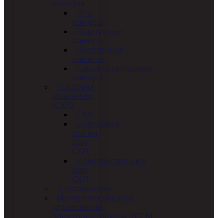
камеры
PTZ
камеры
Корпусные
камеры
Купольные
камеры
Цилиндрические
камеры
Системы
хранения
(СХД)
СХД
Дисковые
полки
для
СХД
Комплектующие
для
СХД
Тепловизоры
Интеллектуальное
управление
электропитанием RPCM