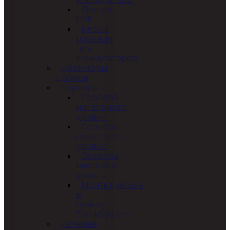
Доступ
PoE
Блоки
питания
для
коммутаторов
Детекторы
дронов
Сервера
Сервера
начального
уровня
Сервера
среднего
уровня
Сервера
высокого
уровня
Монтируемые
в
стойку
ThinkSystem
Сетевые