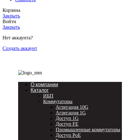
Корзина
Закрыть
Войти
Закрыть
Нет аккаунта?
Создать аккаунт
О компании
Каталог
ИБП
Коммутаторы
Агрегация 10G
Агрегация 1G
Доступ 1G
Доступ FE
Промышленные коммутаторы
Доступ PoE