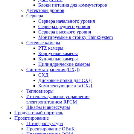
Блоки питания для коммутаторов
Детекторы дронов
Сервера
Сервера начального уровня
Сервера среднего уровня
Сервера высокого уровня
Монтируемые в стойку ThinkSystem
Сетевые камеры
PTZ камеры
Корпусные камеры
Купольные камеры
Цилиндрические камеры
Системы хранения (СХД)
СХД
Дисковые полки для СХД
Комплектующие для СХД
Тепловизоры
Интеллектуальное управление
электропитанием RPCM
Шкафы и аксессуары
Продуктовый портфель
Проектирование
IT-инфрастуктура
Проектирование ОВиК