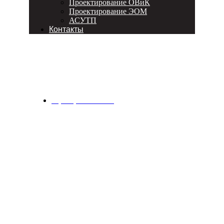
Проектирование ОВиК
Проектирование ЭОМ
АСУТП
Контакты
Дистрибьюция компьютерных
комплектующих и ИТ-оборудования
8 (915) 335 54 37