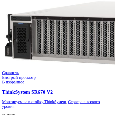
Сравнить
Быстрый просмотр
В избранное
ThinkSystem SR670 V2
Монтируемые в стойку ThinkSystem
,
Сервера высокого
уровня