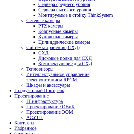
Сервера среднего уровня
Сервера высокого уровня
Монтируемые в стойку ThinkSystem
Сетевые камеры
PTZ камеры
Корпусные камеры
Купольные камеры
Цилиндрические камеры
Системы хранения (СХД)
СХД
Дисковые полки для СХД
Комплектующие для СХД
Тепловизоры
Интеллектуальное управление
электропитанием RPCM
Шкафы и аксессуары
Продуктовый Портфель
Проектирование
IT-инфрастуктура
Проектирование ОВиК
Проектирование ЭОМ
АСУТП
Контакты
Избранное
Сравнить