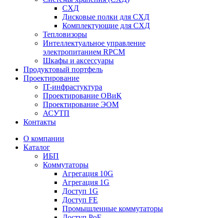
СХД
Дисковые полки для СХД
Комплектующие для СХД
Тепловизоры
Интеллектуальное управление
электропитанием RPCM
Шкафы и аксессуары
Продуктовый портфель
Проектирование
IT-инфрастуктура
Проектирование ОВиК
Проектирование ЭОМ
АСУТП
Контакты
О компании
Каталог
ИБП
Коммутаторы
Агрегация 10G
Агрегация 1G
Доступ 1G
Доступ FE
Промышленные коммутаторы
Доступ PoE