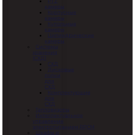
PTZ
камеры
Корпусные
камеры
Купольные
камеры
Цилиндрические
камеры
Системы
хранения
(СХД)
СХД
Дисковые
полки
для
СХД
Комплектующие
для
СХД
Тепловизоры
Интеллектуальное
управление
электропитанием RPCM
Шкафы и