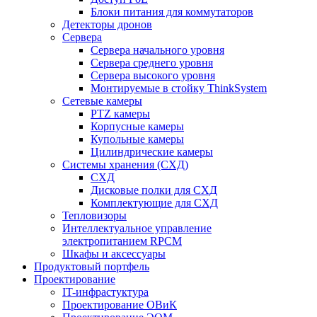
Блоки питания для коммутаторов
Детекторы дронов
Сервера
Сервера начального уровня
Сервера среднего уровня
Сервера высокого уровня
Монтируемые в стойку ThinkSystem
Сетевые камеры
PTZ камеры
Корпусные камеры
Купольные камеры
Цилиндрические камеры
Системы хранения (СХД)
СХД
Дисковые полки для СХД
Комплектующие для СХД
Тепловизоры
Интеллектуальное управление
электропитанием RPCM
Шкафы и аксессуары
Продуктовый портфель
Проектирование
IT-инфрастуктура
Проектирование ОВиК