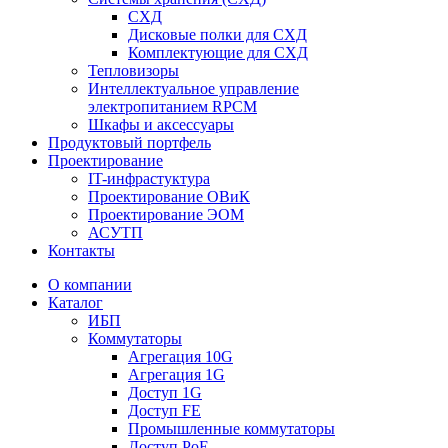
СХД
Дисковые полки для СХД
Комплектующие для СХД
Тепловизоры
Интеллектуальное управление
электропитанием RPCM
Шкафы и аксессуары
Продуктовый портфель
Проектирование
IT-инфрастуктура
Проектирование ОВиК
Проектирование ЭОМ
АСУТП
Контакты
О компании
Каталог
ИБП
Коммутаторы
Агрегация 10G
Агрегация 1G
Доступ 1G
Доступ FE
Промышленные коммутаторы
Доступ PoE