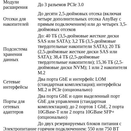
Модули
До 3 разъемов PCIe 3.0
расширения
До десяти 2,5-дюймовых отсека (включая
Отсеки для
четыре дополнительных отсека AnyBay с
накопителей
прямым подключением) или до четырех 3,5-
дюймовых отсеков
До: 40 ТБ (3,5-дюймовые жесткие диски
SAS или SATA); 3,2 ТБ (3,5-дюймовые
твердотельные накопители SATA); 20 ТБ
Подсистема
(2,5-дюймовые жесткие диски SAS или
хранения
SATA); 38,4 ТБ (2,5-дюймовые
данных
твердотельные накопители); 15,36 ТБ (2,5-
дюймовые диски NVM); 1 или 2 накопителя
M.2
Два порта GbE и интерфейс LOM
Сетевые
(стандартная комплектация); интерфейсы
интерфейсы
ML2 и PCIe (опционально)
Два порта GbE и один выделенный порт
Порты для
GbE для управления (стандартная
сетевых
комплектация); до 2 портов 1 GbE, 2 порта
адаптеров
10GBase-T или 2 порта 10GBase SFP+
(опционально)
До двух резервируемых блоков питания с
Электропитание
горячим подключением: 550 или 750 ВТ