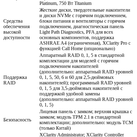
Platinum, 750 Вт Titanium
Жесткие диски, твердотельные накопители
и диски NVMe с горячим подключением,
Средства
блоки питания и вентиляторы с горячим
обеспечения
подключением, диагностическая панель
высокой
Light Path Diagnostics, PFA для всех
доступности
основных компонентов, поддержка
ASHRAE A4 (ограниченная), XClarity Pro с
функцией Call Home (опционально)
Аппаратный RAID 0, 1, 5 в стандартной
комплектации для моделей с горячим
подключением накопителей
(дополнительно: аппаратный RAID уровней
Поддержка
0, 1, 5, 50, 6 и 60 для 2,5-дюймовых
RAID
накопителей); программный RAID уровней
0, 1, 5 для 3,5-дюймовых накопителей с
поддержкой удобной замены
(дополнительно: аппаратный RAID уровней
0, 1, 5)
Лицевая панель с замком; верхняя крышка с
замком; модуль TPM 2.1 в стандартной
Безопасность
комплектации; дополнительно: модуль TCM
(только Китай)
XClarity Administrator; XClarity Controller