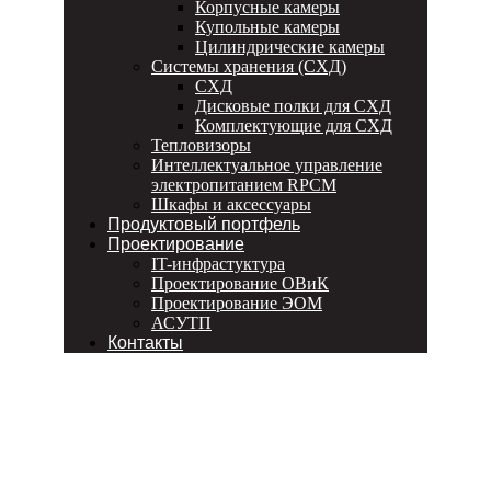
Корпусные камеры
Купольные камеры
Цилиндрические камеры
Системы хранения (СХД)
СХД
Дисковые полки для СХД
Комплектующие для СХД
Тепловизоры
Интеллектуальное управление
электропитанием RPCM
Шкафы и аксессуары
Продуктовый портфель
Проектирование
IT-инфрастуктура
Проектирование ОВиК
Проектирование ЭОМ
АСУТП
Контакты
Дистрибьюция компьютерных
комплектующих и ИТ-оборудования