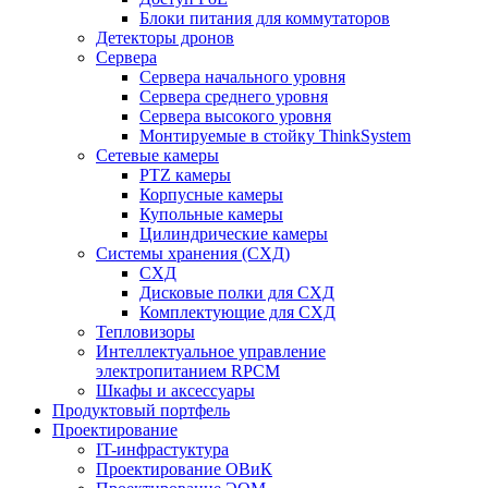
Блоки питания для коммутаторов
Детекторы дронов
Сервера
Сервера начального уровня
Сервера среднего уровня
Сервера высокого уровня
Монтируемые в стойку ThinkSystem
Сетевые камеры
PTZ камеры
Корпусные камеры
Купольные камеры
Цилиндрические камеры
Системы хранения (СХД)
СХД
Дисковые полки для СХД
Комплектующие для СХД
Тепловизоры
Интеллектуальное управление
электропитанием RPCM
Шкафы и аксессуары
Продуктовый портфель
Проектирование
IT-инфрастуктура
Проектирование ОВиК