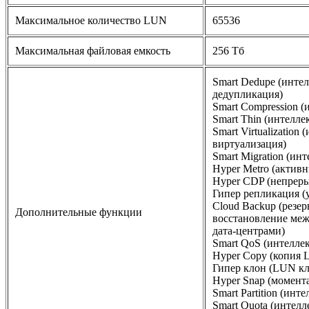
Максимальное количество LUN
65536
Максимальная файловая емкость
256 Тб
Smart Dedupe (инте
дедупликация)
Smart Compression (
Smart Thin (интелле
Smart Virtualization
виртуализация)
Smart Migration (и
Hyper Metro (актив
Hyper CDP (непреры
Гипер репликация (
Cloud Backup (резе
Дополнительные функции
восстановление ме
дата-центрами)
Smart QoS (интелле
Hyper Copy (копия 
Гипер клон (LUN кл
Hyper Snap (момент
Smart Partition (инт
Smart Quota (интел