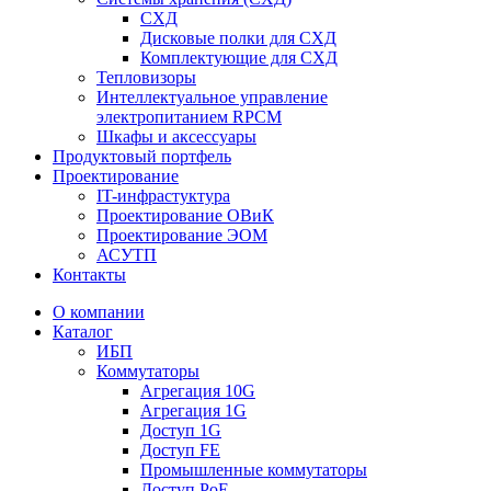
СХД
Дисковые полки для СХД
Комплектующие для СХД
Тепловизоры
Интеллектуальное управление
электропитанием RPCM
Шкафы и аксессуары
Продуктовый портфель
Проектирование
IT-инфрастуктура
Проектирование ОВиК
Проектирование ЭОМ
АСУТП
Контакты
О компании
Каталог
ИБП
Коммутаторы
Агрегация 10G
Агрегация 1G
Доступ 1G
Доступ FE
Промышленные коммутаторы
Доступ PoE