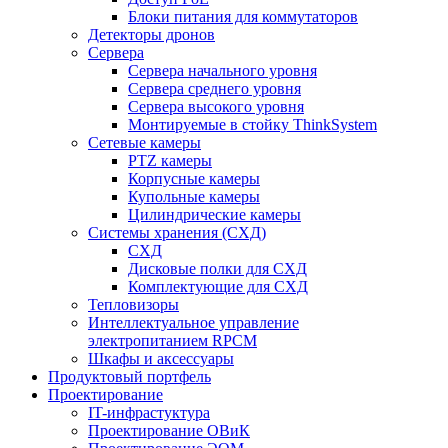
Блоки питания для коммутаторов
Детекторы дронов
Сервера
Сервера начального уровня
Сервера среднего уровня
Сервера высокого уровня
Монтируемые в стойку ThinkSystem
Сетевые камеры
PTZ камеры
Корпусные камеры
Купольные камеры
Цилиндрические камеры
Системы хранения (СХД)
СХД
Дисковые полки для СХД
Комплектующие для СХД
Тепловизоры
Интеллектуальное управление
электропитанием RPCM
Шкафы и аксессуары
Продуктовый портфель
Проектирование
IT-инфрастуктура
Проектирование ОВиК