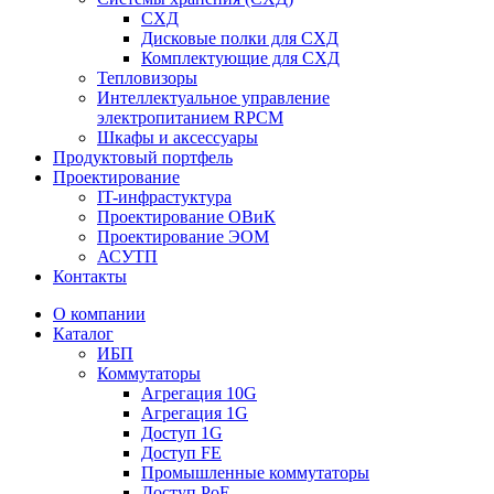
СХД
Дисковые полки для СХД
Комплектующие для СХД
Тепловизоры
Интеллектуальное управление
электропитанием RPCM
Шкафы и аксессуары
Продуктовый портфель
Проектирование
IT-инфрастуктура
Проектирование ОВиК
Проектирование ЭОМ
АСУТП
Контакты
О компании
Каталог
ИБП
Коммутаторы
Агрегация 10G
Агрегация 1G
Доступ 1G
Доступ FE
Промышленные коммутаторы
Доступ PoE