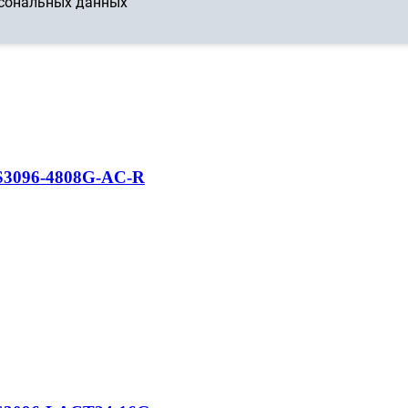
рсональных данных
S3096-4808G-AC-R