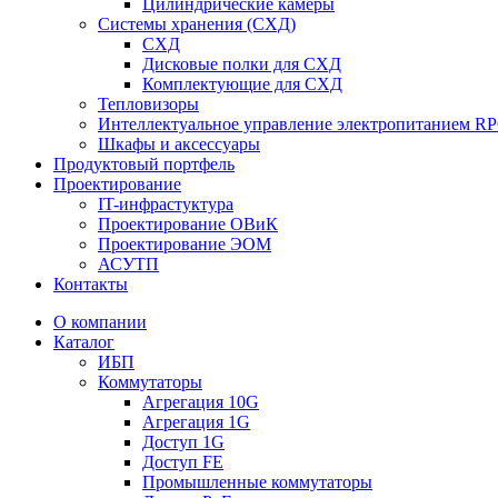
Цилиндрические камеры
Системы хранения (СХД)
СХД
Дисковые полки для СХД
Комплектующие для СХД
Тепловизоры
Интеллектуальное управление электропитанием R
Шкафы и аксессуары
Продуктовый портфель
Проектирование
IT-инфрастуктура
Проектирование ОВиК
Проектирование ЭОМ
АСУТП
Контакты
О компании
Каталог
ИБП
Коммутаторы
Агрегация 10G
Агрегация 1G
Доступ 1G
Доступ FE
Промышленные коммутаторы