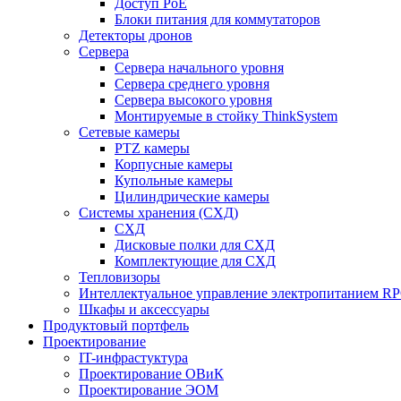
Доступ PoE
Блоки питания для коммутаторов
Детекторы дронов
Сервера
Сервера начального уровня
Сервера среднего уровня
Сервера высокого уровня
Монтируемые в стойку ThinkSystem
Сетевые камеры
PTZ камеры
Корпусные камеры
Купольные камеры
Цилиндрические камеры
Системы хранения (СХД)
СХД
Дисковые полки для СХД
Комплектующие для СХД
Тепловизоры
Интеллектуальное управление электропитанием R
Шкафы и аксессуары
Продуктовый портфель
Проектирование
IT-инфрастуктура
Проектирование ОВиК
Проектирование ЭОМ