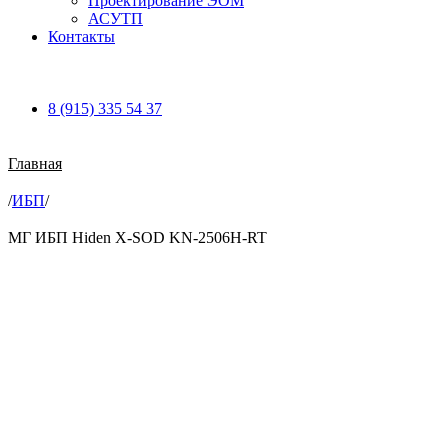
Проектирование ЭОМ
АСУТП
Контакты
8 (915) 335 54 37
Главная
/
ИБП
/
МГ ИБП Hiden X-SOD KN-2506H-RT