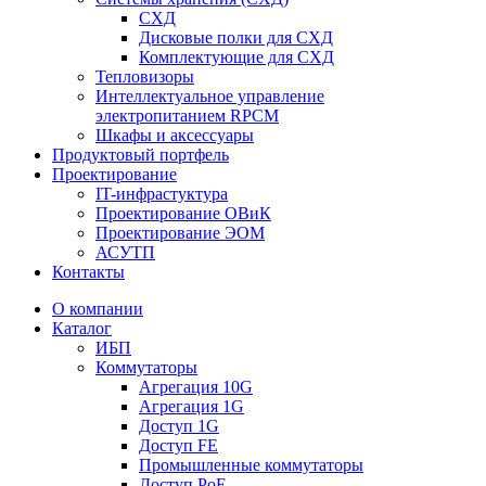
СХД
Дисковые полки для СХД
Комплектующие для СХД
Тепловизоры
Интеллектуальное управление
электропитанием RPCM
Шкафы и аксессуары
Продуктовый портфель
Проектирование
IT-инфрастуктура
Проектирование ОВиК
Проектирование ЭОМ
АСУТП
Контакты
О компании
Каталог
ИБП
Коммутаторы
Агрегация 10G
Агрегация 1G
Доступ 1G
Доступ FE
Промышленные коммутаторы
Доступ PoE