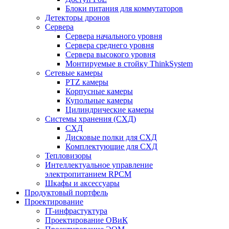
Блоки питания для коммутаторов
Детекторы дронов
Сервера
Сервера начального уровня
Сервера среднего уровня
Сервера высокого уровня
Монтируемые в стойку ThinkSystem
Сетевые камеры
PTZ камеры
Корпусные камеры
Купольные камеры
Цилиндрические камеры
Системы хранения (СХД)
СХД
Дисковые полки для СХД
Комплектующие для СХД
Тепловизоры
Интеллектуальное управление
электропитанием RPCM
Шкафы и аксессуары
Продуктовый портфель
Проектирование
IT-инфрастуктура
Проектирование ОВиК