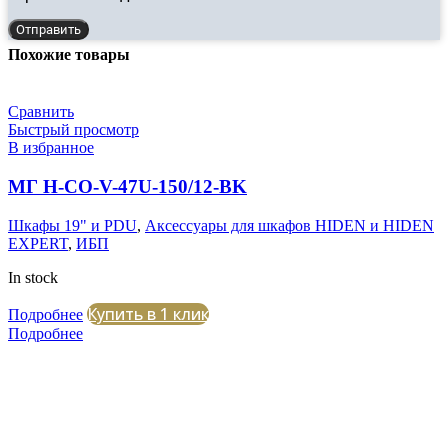
Отправить
Похожие товары
Сравнить
Быстрый просмотр
В избранное
МГ H-CO-V-47U-150/12-BK
Шкафы 19" и PDU
,
Аксессуары для шкафов HIDEN и HIDEN
EXPERT
,
ИБП
In stock
Купить в 1 клик
Подробнее
Подробнее