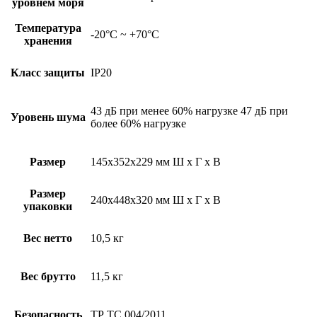
уровнем моря
Температура
-20°C ~ +70°C
хранения
Класс защиты
IP20
43 дБ при менее 60% нагрузке 47 дБ при
Уровень шума
более 60% нагрузке
Размер
145х352х229 мм Ш х Г х В
Размер
240х448х320 мм Ш х Г х В
упаковки
Вес нетто
10,5 кг
Вес брутто
11,5 кг
Безопасность
ТР ТС 004/2011