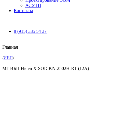
Проектирование ЭОМ
АСУТП
Контакты
8 (915) 335 54 37
Главная
/
ИБП
/
МГ ИБП Hiden X-SOD KN-2502H-RT (12А)