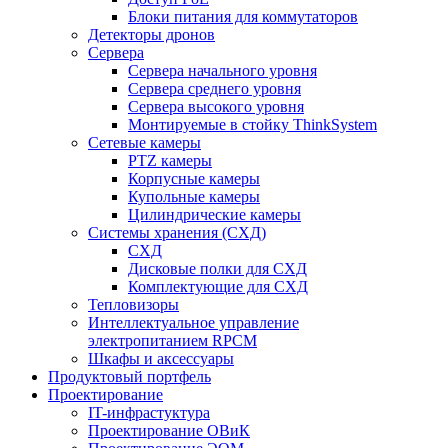
Блоки питания для коммутаторов
Детекторы дронов
Сервера
Сервера начального уровня
Сервера среднего уровня
Сервера высокого уровня
Монтируемые в стойку ThinkSystem
Сетевые камеры
PTZ камеры
Корпусные камеры
Купольные камеры
Цилиндрические камеры
Системы хранения (СХД)
СХД
Дисковые полки для СХД
Комплектующие для СХД
Тепловизоры
Интеллектуальное управление
электропитанием RPCM
Шкафы и аксессуары
Продуктовый портфель
Проектирование
IT-инфрастуктура
Проектирование ОВиК