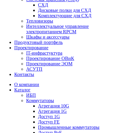
СХД
Дисковые полки для СХД
Комплектующие для СХД
Тепловизоры
Интеллектуальное управление
электропитанием RPCM
Шкафы и аксессуары
Продуктовый портфель
Проектирование
IT-инфрастуктура
Проектирование ОВиК
Проектирование ЭОМ
АСУТП
Контакты
О компании
Каталог
ИБП
Коммутаторы
Агрегация 10G
Агрегация 1G
Доступ 1G
Доступ FE
Промышленные коммутаторы
Доступ PoE