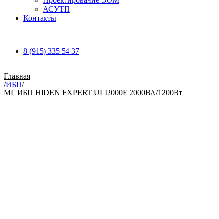
Проектирование ЭОМ
АСУТП
Контакты
8 (915) 335 54 37
Главная
/
ИБП
/
МГ ИБП HIDEN EXPERT ULI2000E 2000ВА/1200Вт
Увеличить