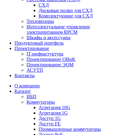
СХД
Дисковые полки для СХД
Комплектующие для СХД
Тепловизоры
Интеллектуальное управление
электропитанием RPCM
Шкафы и аксессуары
Продуктовый портфель
Проектирование
IT-инфрастуктура
Проектирование ОВиК
Проектирование ЭОМ
АСУТП
Контакты
О компании
Каталог
ИБП
Коммутаторы
Агрегация 10G
Агрегация 1G
Доступ 1G
Доступ FE
Промышленные коммутаторы
Доступ PoE