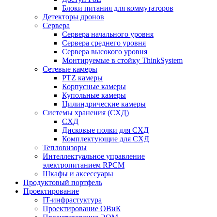
Блоки питания для коммутаторов
Детекторы дронов
Сервера
Сервера начального уровня
Сервера среднего уровня
Сервера высокого уровня
Монтируемые в стойку ThinkSystem
Сетевые камеры
PTZ камеры
Корпусные камеры
Купольные камеры
Цилиндрические камеры
Системы хранения (СХД)
СХД
Дисковые полки для СХД
Комплектующие для СХД
Тепловизоры
Интеллектуальное управление
электропитанием RPCM
Шкафы и аксессуары
Продуктовый портфель
Проектирование
IT-инфрастуктура
Проектирование ОВиК