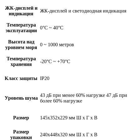
ЖК-дисплей и
ЖК-дисплей и светодиодная индикация
индикация
Температура
0°C ~ 40°C
эксплуатации
Высота над
0 ~ 1000 метров
уровнем моря
Температура
-20°C ~ +70°C
хранения
Класс защиты
IP20
43 дБ при менее 60% нагрузке 47 дБ при
Уровень шума
более 60% нагрузке
Размер
145х352х229 мм Ш х Г х В
Размер
240х448х320 мм Ш х Г х В
упаковки