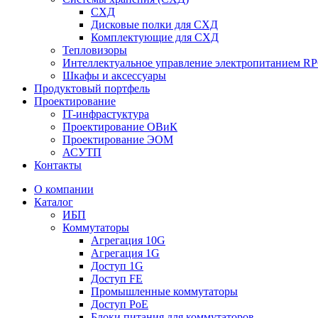
СХД
Дисковые полки для СХД
Комплектующие для СХД
Тепловизоры
Интеллектуальное управление электропитанием R
Шкафы и аксессуары
Продуктовый портфель
Проектирование
IT-инфрастуктура
Проектирование ОВиК
Проектирование ЭОМ
АСУТП
Контакты
О компании
Каталог
ИБП
Коммутаторы
Агрегация 10G
Агрегация 1G
Доступ 1G
Доступ FE
Промышленные коммутаторы
Доступ PoE
Блоки питания для коммутаторов