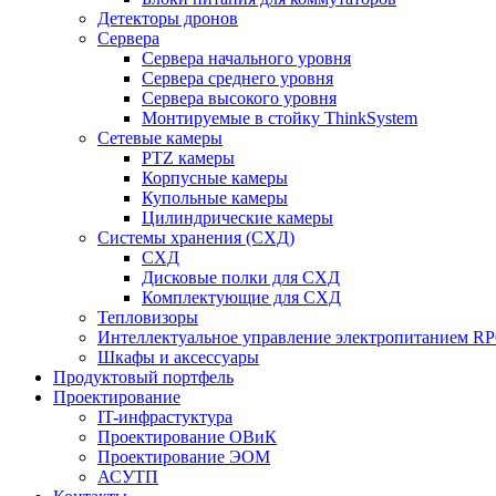
Детекторы дронов
Сервера
Сервера начального уровня
Сервера среднего уровня
Сервера высокого уровня
Монтируемые в стойку ThinkSystem
Сетевые камеры
PTZ камеры
Корпусные камеры
Купольные камеры
Цилиндрические камеры
Системы хранения (СХД)
СХД
Дисковые полки для СХД
Комплектующие для СХД
Тепловизоры
Интеллектуальное управление электропитанием R
Шкафы и аксессуары
Продуктовый портфель
Проектирование
IT-инфрастуктура
Проектирование ОВиК
Проектирование ЭОМ
АСУТП