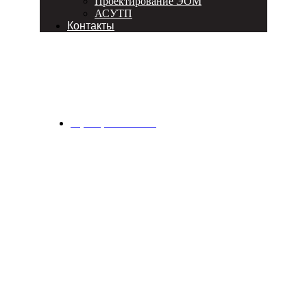
Проектирование ЭОМ
АСУТП
Контакты
Дистрибьюция компьютерных
комплектующих и ИТ-оборудования
8 (915) 335 54 37