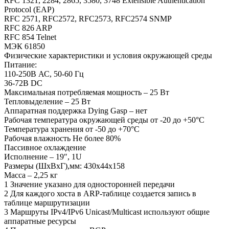
RFC 1321, 2284, 2865, 3580, 3748 Extensible Authentication
Protocol (EAP)
RFC 2571, RFC2572, RFC2573, RFC2574 SNMP
RFC 826 ARP
RFC 854 Telnet
МЭК 61850
Физические характеристики и условия окружающей среды
Питание:
110-250В АС, 50-60 Гц
36-72В DC
Максимальная потребляемая мощность – 25 Вт
Тепловыделение – 25 Вт
Аппаратная поддержка Dying Gasp – нет
Рабочая температура окружающей среды от -20 до +50°С
Температура хранения от -50 до +70°С
Рабочая влажность Не более 80%
Пассивное охлаждение
Исполнение – 19″, 1U
Размеры (ШхВхГ),мм: 430x44x158
Масса – 2,25 кг
1 Значение указано для односторонней передачи
2 Для каждого хоста в ARP-таблице создается запись в
таблице маршрутизации
3 Маршруты IPv4/IPv6 Unicast/Multicast используют общие
аппаратные ресурсы