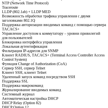
NTP (Network Time Protocol)
Traceroute
LLDP (802.1ab) + LLDP MED
Возможность обработки трафика управления с двумя
заголовками 802.1Q
Поддержка авторизации вводимых команд с помощью сервера
TACACS+
Управление доступом к коммутатору – уровни привилегий
для пользователей
Блокировка интерфейса управления
Локальная аутентификация
Фильтрация IP-адресов для SNMP
Клиент RADIUS, TACACS+ (Terminal Access Controller Access
Control System)
Функция Change of Authorization (CoA)
Сервер SSH, сервер Telnet
Клиент SSH, клиент Telnet
Удаленный запуск команд посредством SSH
Поддержка SSL
Поддержка макрокоманд
Журналирование вводимых команд
Системный журнал
Автоматическая настройка DHCP
DHCP Relay (Option 82)
DHCP Option 12