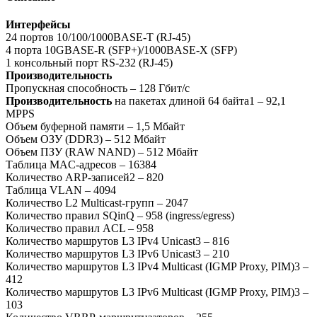
Интерфейсы
24 портов 10/100/1000BASE-T (RJ-45)
4 порта 10GBASE-R (SFP+)/1000BASE-X (SFP)
1 консольный порт RS-232 (RJ-45)
Производительность
Пропускная способность – 128 Гбит/с
Производительность
на пакетах длиной 64 байта1 – 92,1
МРРS
Объем буферной памяти – 1,5 Мбайт
Объем ОЗУ (DDR3) – 512 Мбайт
Объем ПЗУ (RAW NAND) – 512 Мбайт
Таблица MAC-адресов – 16384
Количество ARP-записей2 – 820
Таблица VLAN – 4094
Количество L2 Multicast-групп – 2047
Количество правил SQinQ – 958 (ingress/egress)
Количество правил ACL – 958
Количество маршрутов L3 IPv4 Unicast3 – 816
Количество маршрутов L3 IPv6 Unicast3 – 210
Количество маршрутов L3 IPv4 Multicast (IGMP Proxy, PIM)3 –
412
Количество маршрутов L3 IPv6 Multicast (IGMP Proxy, PIM)3 –
103