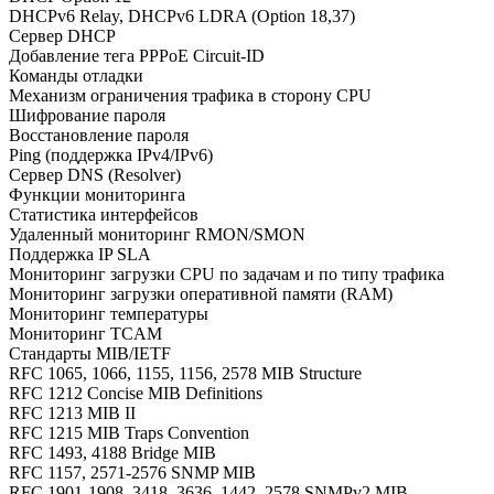
DHCPv6 Relay, DHCPv6 LDRA (Option 18,37)
Сервер DHCP
Добавление тега PPPoE Circuit-ID
Команды отладки
Механизм ограничения трафика в сторону CPU
Шифрование пароля
Восстановление пароля
Ping (поддержка IPv4/IPv6)
Сервер DNS (Resolver)
Функции мониторинга
Статистика интерфейсов
Удаленный мониторинг RMON/SMON
Поддержка IP SLA
Мониторинг загрузки CPU по задачам и по типу трафика
Мониторинг загрузки оперативной памяти (RAM)
Мониторинг температуры
Мониторинг TCAM
Стандарты MIB/IETF
RFC 1065, 1066, 1155, 1156, 2578 MIB Structure
RFC 1212 Concise MIB Definitions
RFC 1213 MIB II
RFC 1215 MIB Traps Convention
RFC 1493, 4188 Bridge MIB
RFC 1157, 2571-2576 SNMP MIB
RFC 1901-1908, 3418, 3636, 1442, 2578 SNMPv2 MIB