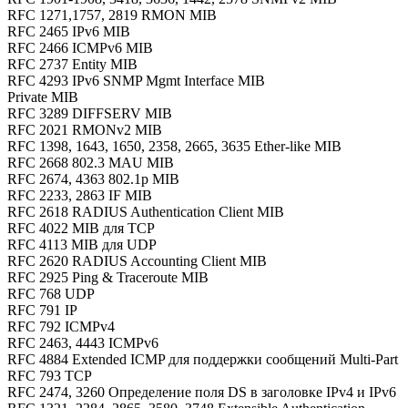
RFC 1271,1757, 2819 RMON MIB
RFC 2465 IPv6 MIB
RFC 2466 ICMPv6 MIB
RFC 2737 Entity MIB
RFC 4293 IPv6 SNMP Mgmt Interface MIB
Private MIB
RFC 3289 DIFFSERV MIB
RFC 2021 RMONv2 MIB
RFC 1398, 1643, 1650, 2358, 2665, 3635 Ether-like MIB
RFC 2668 802.3 MAU MIB
RFC 2674, 4363 802.1p MIB
RFC 2233, 2863 IF MIB
RFC 2618 RADIUS Authentication Client MIB
RFC 4022 MIB для TCP
RFC 4113 MIB для UDP
RFC 2620 RADIUS Accounting Client MIB
RFC 2925 Ping & Traceroute MIB
RFC 768 UDP
RFC 791 IP
RFC 792 ICMPv4
RFC 2463, 4443 ICMPv6
RFC 4884 Extended ICMP для поддержки сообщений Multi-Part
RFC 793 TCP
RFC 2474, 3260 Определение поля DS в заголовке IPv4 и IPv6