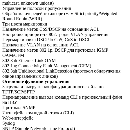
multicast, unknown unicast)
Управление полосой пропускания
Обработка очередей по алгоритмам Strict priority/Weighted
Round Robin (WRR)
Три цвета маркировки
Назначение меток CoS/DSCP на основании ACL
Настройка приоритета 802.1p для VLAN управления
Перемаркировка DSCP to CoS, CoS to DSCP
Назначение VLAN на основании ACL
Назначение меток 802.1p, DSCP для протокола IGMP
ОАМ/CFM
802.3ah Ethernet Link OAM
802.1ag Connectivity Fault Management (CFM)
802.3ah Unidirectional LinkDetection (протокол обнаружения
однонаправленных линков)
Основные функции управления
Загрузка и выгрузка конфигурационного файла по
TFTP/SCP/SFTP
Перенаправление вывода команд CLI в произвольный файл
на ПЗУ
Протокол SNMP
Интерфейс командной строки (CLI)
Web-интерфейс
Syslog
SNTP (Simple Network Time Protocol)