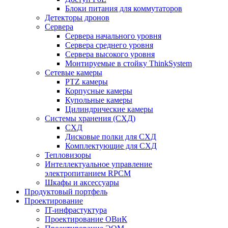
Блоки питания для коммутаторов
Детекторы дронов
Сервера
Сервера начального уровня
Сервера среднего уровня
Сервера высокого уровня
Монтируемые в стойку ThinkSystem
Сетевые камеры
PTZ камеры
Корпусные камеры
Купольные камеры
Цилиндрические камеры
Системы хранения (СХД)
СХД
Дисковые полки для СХД
Комплектующие для СХД
Тепловизоры
Интеллектуальное управление
электропитанием RPCM
Шкафы и аксессуары
Продуктовый портфель
Проектирование
IT-инфрастуктура
Проектирование ОВиК