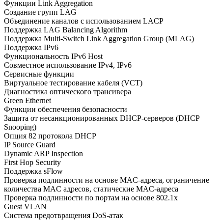
Функции Link Aggregation
Создание групп LAG
Объединение каналов с использованием LACP
Поддержка LAG Balancing Algorithm
Поддержка Multi-Switch Link Aggregation Group (MLAG)
Поддержка IPv6
Функциональность IPv6 Host
Совместное использование IPv4, IPv6
Сервисные функции
Виртуальное тестирование кабеля (VCT)
Диагностика оптического трансивера
Green Ethernet
Функции обеспечения безопасности
Защита от несанкционированных DHCP-серверов (DHCP
Snooping)
Опция 82 протокола DHCP
IP Source Guard
Dynamic ARP Inspection
First Hop Security
Поддержка sFlow
Проверка подлинности на основе MAC-адреса, ограничение
количества MAC адресов, статические MAC-адреса
Проверка подлинности по портам на основе 802.1x
Guest VLAN
Система предотвращения DoS-атак