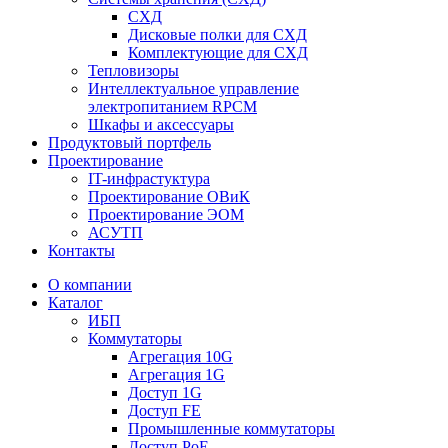
СХД
Дисковые полки для СХД
Комплектующие для СХД
Тепловизоры
Интеллектуальное управление
электропитанием RPCM
Шкафы и аксессуары
Продуктовый портфель
Проектирование
IT-инфрастуктура
Проектирование ОВиК
Проектирование ЭОМ
АСУТП
Контакты
О компании
Каталог
ИБП
Коммутаторы
Агрегация 10G
Агрегация 1G
Доступ 1G
Доступ FE
Промышленные коммутаторы
Доступ PoE