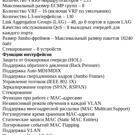
Количество VRRP-маршрутизаторов – 255
Максимальный размер ECMP групп – 8
Количество VRF – 16 (включая VRF по умолчанию)
Количество L3-интерфейсов – 130
Link Aggregation Groups (LAG) – 48, до 8 портов в одном LAG
Качество обслуживания QoS – 8 выходных очередей для
каждого порта
Размер Jumbo-фреймов – Максимальный размер пакетов 10240
байт
Стекирование – 8 устройств
Функции интерфейсов
Защита от блокировки очереди (HOL)
Поддержка обратного давления (Back Pressure)
Поддержка Auto MDI/MDIX
Поддержка сверхдлинных кадров (Jumbo Frames)
Управление потоком (IEEE 802.3X)
Зеркалирование портов (SPAN, RSPAN)
Стекирование
Функции при работе с МAC-адресами
Независимый режим обучения в каждой VLAN
Поддержка многоадресной рассылки (MAC Multicast Support)
Регулируемое время хранения MAC-адресов
Статические записи MAC (Static MAC Entries)
Логирование событий MAC Flapping
Поддержка VLAN